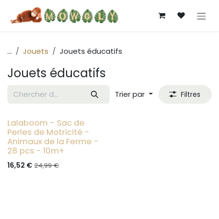
Se rendre au contenu
...
Jouets
Jouets éducatifs
Jouets éducatifs
Trier par
Filtres
- 20%
Lalaboom - Sac de
Perles de Motricité -
Animaux de la Ferme -
28 pcs - 10m+
16,52
€
24,99
€