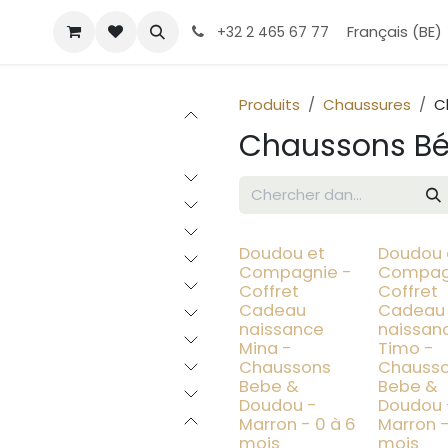
Boutique
Help
Rendez-vous
Contact Us
Français (BE)
À propos
T
+32 2 465 67 77
Produits
Chaussures
C
Chaussons B
Doudou et
Doudou 
New Collection
New Col
Compagnie -
Compag
Coffret
Coffret
Cadeau
Cadeau
naissance
naissan
Mina -
Timo -
Chaussons
Chauss
Bebe &
Bebe &
Doudou -
Doudou 
Marron - 0 à 6
Marron -
mois
mois