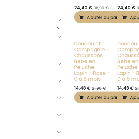
24,40
€
24,40
€
36,90
€
3
Ajouter au panier
Ajou
- 20%
- 20%
Doudou et
Doudou 
Compagnie -
Compag
Chaussons
Chauss
Bebe en
Bebe en
Peluche -
Peluche
Lapin - Rose -
Lapin - 
0 à 6 mois
0 à 6 mo
14,48
€
14,48
€
21,90
€
21
Ajouter au panier
Ajou