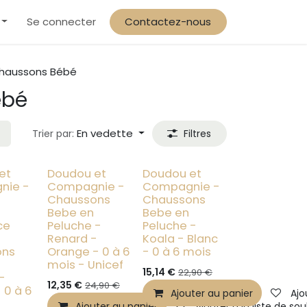
arif solidaire & préférentiel familles
Se connecter
Contactez-nous
haussons Bébé
ébé
En vedette
Trier par:
Filtres
- 40%
- 20%
et
Doudou et
Doudou et
lection
nie -
Compagnie -
Compagnie -
Chaussons
Chaussons
Bebe en
Bebe en
ce
Peluche -
Peluche -
Renard -
Koala - Blanc
ons
Orange - 0 à 6
- 0 à 6 mois
mois - Unicef
15,14
€
22,90
€
-
12,35
€
24,90
€
 0 à 6
Ajouter au panier
Ajo
Ajouter au panier
Ajouter à la liste de so