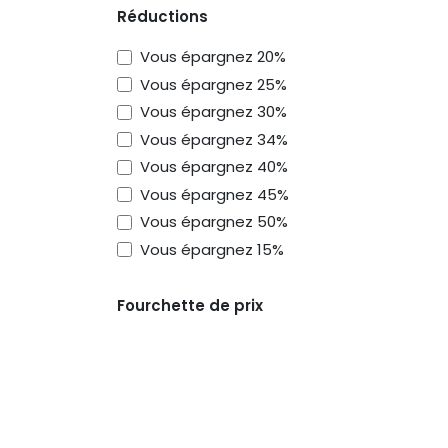
Réductions
Vous épargnez 20%
Vous épargnez 25%
Vous épargnez 30%
Vous épargnez 34%
Vous épargnez 40%
Vous épargnez 45%
Vous épargnez 50%
Vous épargnez 15%
Mowgly Groupe SRL
Bo
1180 Uccle - Belgique
Fourchette de prix
Appe
Tva : BE 0805.366.452
+32 
P