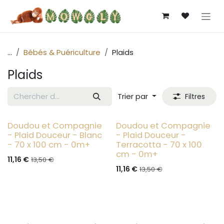
Se rendre au contenu
...
Bébés & Puériculture
Plaids
Plaids
Trier par
Filtres
Doudou et Compagnie
Doudou et Compagnie
New Collection
New Collection
- Plaid Douceur - Blanc
- Plaid Douceur -
- 70 x 100 cm - 0m+
Terracotta - 70 x 100
cm - 0m+
11,16
€
13,50
€
11,16
€
13,50
€