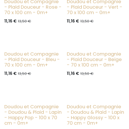
Doudou et Compagnie
Doudou et Compagnie
New Collection
New Collection
- Plaid Douceur - Rose -
- Plaid Douceur - Vert -
70 x 100 cm - 0m+
70 x 100 cm - 0m+
11,16
€
11,16
€
13,50
€
13,50
€
Doudou et Compagnie
Doudou et Compagnie
New Collection
New Collection
- Plaid Douceur - Bleu -
- Plaid Douceur - Beige
70 x 100 cm - 0m+
- 70 x 100 cm - 0m+
11,16
€
11,16
€
13,50
€
13,50
€
- 50%
- 40%
Doudou et Compagnie
Doudou et Compagnie
- Doudou & Plaid - Lapin
- Doudou & Plaid - Lapin
- Happy Pop - 100 x 70
- Happy Glossy - 100 x
cm - 0m+
70 cm - 0m+