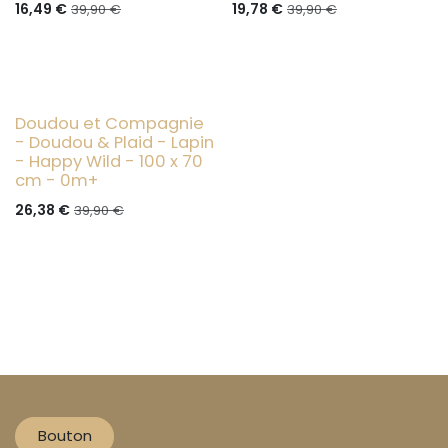
16,49
€
19,78
€
39,90
€
39,90
€
- 20%
Doudou et Compagnie
- Doudou & Plaid - Lapin
- Happy Wild - 100 x 70
cm - 0m+
26,38
€
39,90
€
Bouton