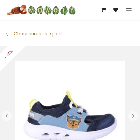
Se rendre au contenu
Chaussures de sport
- 45%
- 45%