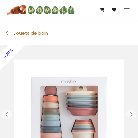
Se rendre au contenu
Jouets de bain
- 25%
- 25%