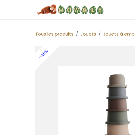
Se rendre au contenu
Home
Tous les produits
Jouets
Jouets à empi
- 25%
- 25%