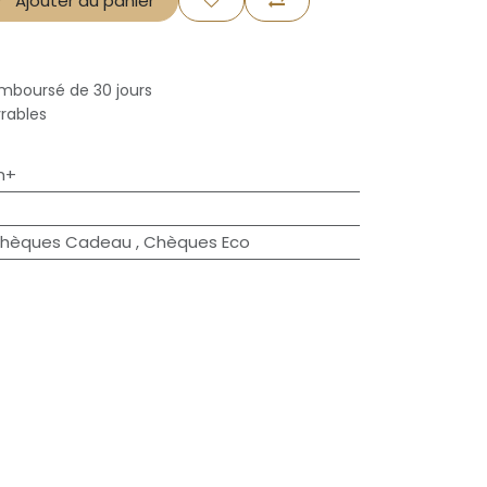
Ajouter au panier
emboursé de 30 jours
vrables
m+
hèques Cadeau
,
Chèques Eco