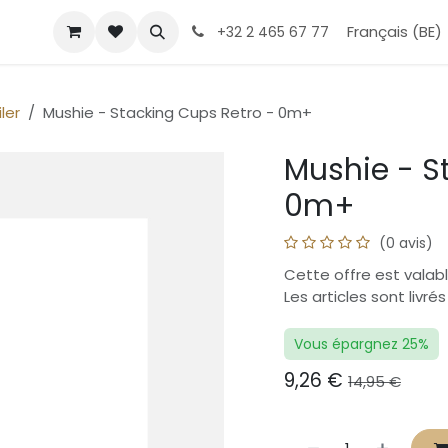
Boutique
Help
Rendez-vous
Contact Us
Français (BE)
À propos
T
+32 2 465 67 77
ler
Mushie - Stacking Cups Retro - 0m+
Mushie - S
0m+
(0 avis)
Cette offre est valabl
Les articles sont livré
Vous épargnez 25%
9,26
€
14,95
€