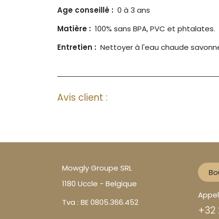
Age conseillé
:
0 à 3 ans
Matière :
100% sans BPA, PVC et phtalates.
Entretien :
Nettoyer à l'eau chaude savonneus
Avis client :
Mowgly Groupe SRL
Bo
1180 Uccle - Belgique
Appe
Tva : BE 0805.366.452
+32 