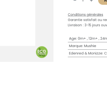
Conditions générales
Garantie satisfait ou r
Livraison : 3-15 jours ou
Age
:
0m+
,
12m+
,
24
Marque
:
Mushie
Edenred & Monizze
:
C