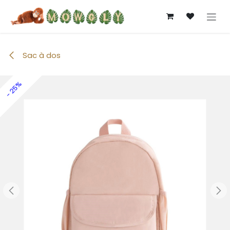
Se rendre au contenu
Sac à dos
- 25%
- 25%