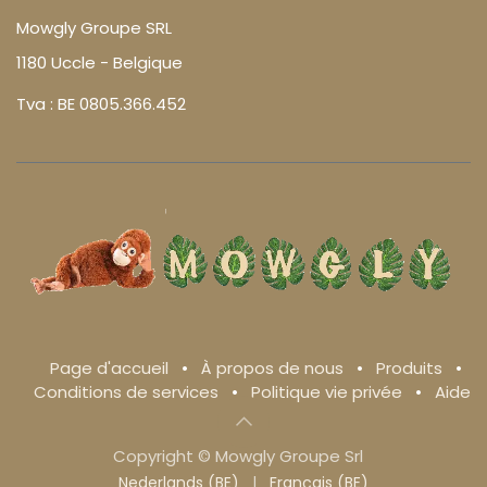
Mowgly Groupe SRL
1180 Uccle - Belgique
Tva : BE 0805.366.452
Page d'accueil
•
À propos de nous
•
Produits
•
Conditions de services
•
Politique vie privée
•
Aide
Copyright © Mowgly Groupe Srl
Nederlands (BE)
|
Français (BE)