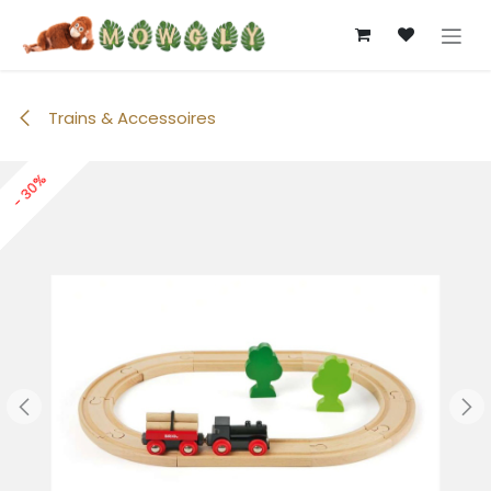
Se rendre au contenu
Trains & Accessoires
- 30%
- 30%