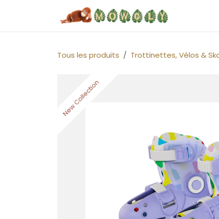
Se rendre au contenu
Home
Tous les produits
Trottinettes, Vélos & Sk
New Collection
New Collection