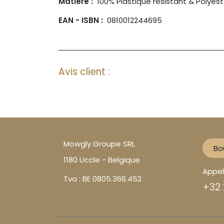
Matière :
100% Plastique résistant & Polyest
EAN - ISBN :
0810012244695
Avis client :
Mowgly Groupe SRL
Bo
1180 Uccle - Belgique
Appe
Tva : BE 0805.366.452
+32 