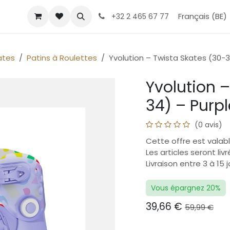
Boutique
Help
Rendez-vous
Contact Us
Français (BE)
À propos
T
+32 2 465 67 77
ates
Patins à Roulettes
Yvolution – Twista Skates (30-3
Yvolution 
34) – Purpl
(0 avis)
Cette offre est valabl
Les articles seront li
Livraison entre 3 à 15 
Vous épargnez 20%
39,66
€
59,99
€