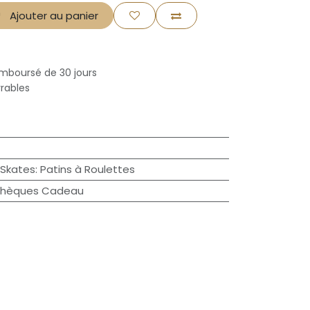
Ajouter au panier
emboursé de 30 jours
vrables
 Skates
:
Patins à Roulettes
hèques Cadeau