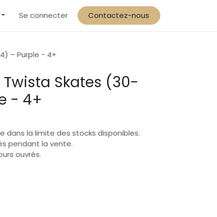
arif solidaire & préférentiel familles
Se connecter
Contactez-nous
4) – Purple - 4+
– Twista Skates (30-
e - 4+
e dans la limite des stocks disponibles.
vrés pendant la vente.
jours ouvrés.