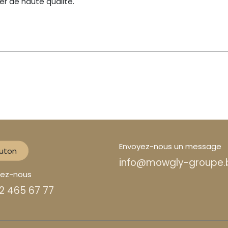
er de haute qualité.
Envoyez-nous un message
uton
info@mowgly-groupe.
lez-nous
2 465 67 77