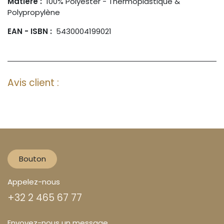
Matière :
100% Polyester - Thermoplastique &
Polypropylène
EAN - ISBN :
5430004199021
Avis client :
Bouton
Appelez-nous
+32 2 465 67 77
Envoyez-nous un message