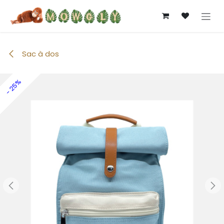
Se rendre au contenu
Sac à dos
- 25%
- 25%